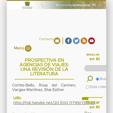
Contacto
Menú
Buscar
en RI
PROSPECTIVA EN
AGENCIAS DE VIAJES:
UNA REVISIÓN DE LA
LITERATURA
Buscar 
Cortés-Bello, Rosa del Carmen;
Esta colecció
Vargas-Martínez, Elva Esther
URI:
Buscar
http://hdl.handle.net/20.500.11799/135763
en RI