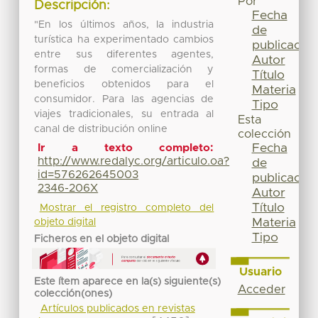
Por
Descripción:
Fecha
"En los últimos años, la industria
de
turística ha experimentado cambios
publicación
entre sus diferentes agentes,
Autor
formas de comercialización y
Título
beneficios obtenidos para el
Materia
consumidor. Para las agencias de
Tipo
viajes tradicionales, su entrada al
Esta
canal de distribución online
colección
Fecha
Ir a texto completo:
http://www.redalyc.org/articulo.oa?
de
id=576262645003
publicación
2346-206X
Autor
Título
Mostrar el registro completo del
Materia
objeto digital
Tipo
Ficheros en el objeto digital
Usuario
Este ítem aparece en la(s) siguiente(s)
Acceder
colección(ones)
Artículos publicados en revistas