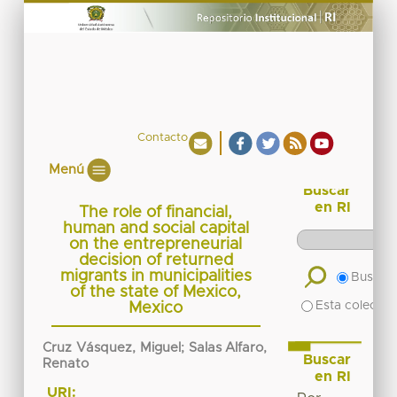
Contacto
Menú
Buscar
en RI
The role of financial,
human and social capital
on the entrepreneurial
decision of returned
migrants in municipalities
Buscar 
of the state of Mexico,
Esta colecció
Mexico
Cruz Vásquez, Miguel; Salas Alfaro,
Buscar
Renato
en RI
URI: