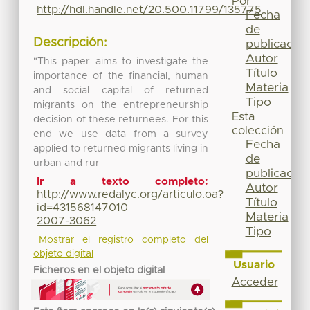
Por
http://hdl.handle.net/20.500.11799/135775
Fecha
de
Descripción:
publicación
Autor
"This paper aims to investigate the
Título
importance of the financial, human
Materia
and social capital of returned
Tipo
migrants on the entrepreneurship
Esta
decision of these returnees. For this
colección
end we use data from a survey
Fecha
applied to returned migrants living in
de
urban and rur
publicación
Ir a texto completo:
Autor
http://www.redalyc.org/articulo.oa?
Título
id=431568147010
Materia
2007-3062
Tipo
Mostrar el registro completo del
objeto digital
Usuario
Ficheros en el objeto digital
Acceder