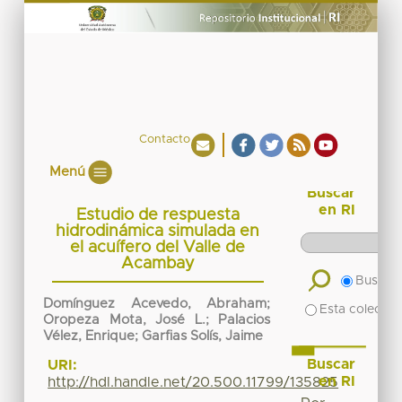
Contacto
Menú
Buscar
en RI
Estudio de respuesta
hidrodinámica simulada en
el acuífero del Valle de
Acambay
Buscar 
Domínguez Acevedo, Abraham;
Esta colecció
Oropeza Mota, José L.; Palacios
Vélez, Enrique; Garfias Solís, Jaime
Buscar
URI:
en RI
http://hdl.handle.net/20.500.11799/135825