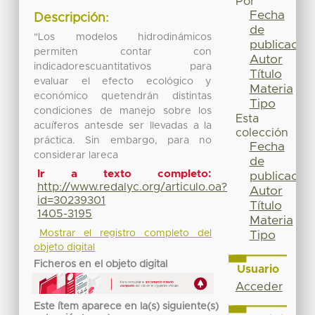
Por
Fecha
Descripción:
de
"Los modelos hidrodinámicos
publicación
permiten contar con
Autor
indicadorescuantitativos para
Título
evaluar el efecto ecológico y
Materia
económico quetendrán distintas
Tipo
condiciones de manejo sobre los
Esta
acuíferos antesde ser llevadas a la
colección
práctica. Sin embargo, para no
Fecha
considerar lareca
de
Ir a texto completo:
publicación
http://www.redalyc.org/articulo.oa?
Autor
id=30239301
Título
1405-3195
Materia
Mostrar el registro completo del
Tipo
objeto digital
Ficheros en el objeto digital
Usuario
Acceder
Este ítem aparece en la(s) siguiente(s)