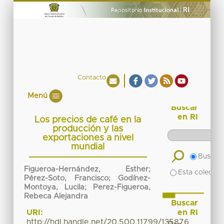
Contacto
Menú
Buscar
en RI
Los precios de café en la
producción y las
exportaciones a nivel
mundial
Buscar 
Figueroa-Hernández, Esther;
Esta colecció
Pérez-Soto, Francisco; Godínez-
Montoya, Lucila; Perez-Figueroa,
Rebeca Alejandra
Buscar
en RI
URI:
http://hdl.handle.net/20.500.11799/135876