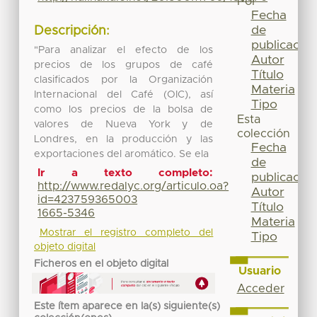
Por
Fecha
de
Descripción:
publicación
"Para analizar el efecto de los
Autor
precios de los grupos de café
Título
clasificados por la Organización
Materia
Internacional del Café (OIC), así
Tipo
como los precios de la bolsa de
Esta
valores de Nueva York y de
colección
Londres, en la producción y las
Fecha
exportaciones del aromático. Se ela
de
Ir a texto completo:
publicación
http://www.redalyc.org/articulo.oa?
Autor
id=423759365003
Título
1665-5346
Materia
Mostrar el registro completo del
Tipo
objeto digital
Ficheros en el objeto digital
Usuario
Acceder
Este ítem aparece en la(s) siguiente(s)