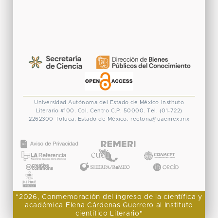
Universidad Autónoma del Estado de México
Instituto
Literario #100. Col. Centro
C.P. 50000. Tel. (01-722)
2262300
Toluca, Estado de México.
rectoria@uaemex.mx
CONACYT
"2026, Conmemoración del ingreso de la científica y
académica Elena Cárdenas Guerrero al Instituto
científico Literario"