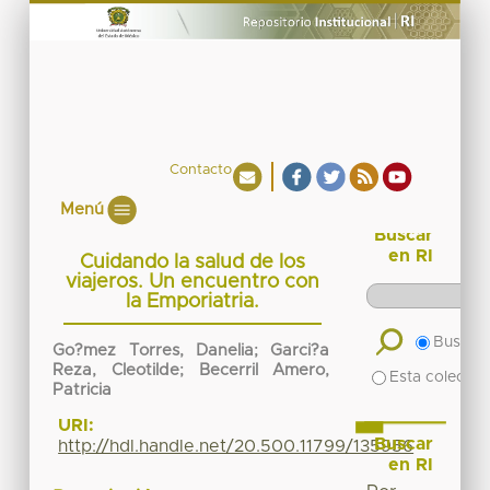
Contacto
Menú
Buscar
en RI
Cuidando la salud de los
viajeros. Un encuentro con
la Emporiatria.
Buscar 
Go?mez Torres, Danelia; Garci?a
Reza, Cleotilde; Becerril Amero,
Esta colecció
Patricia
URI:
Buscar
http://hdl.handle.net/20.500.11799/135956
en RI