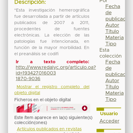
Por
Descripción:
Fecha
"Esta investigación hemerográfica
de
fue desarrollada a partir de artículos
publicación
publicados de 2007 a 2011,
Autor
procedentes de fuentes
Título
electrónicas. La elección de las
Materia
patologías fue intencionada, en
Tipo
función de la mayor morbilidad. En
Esta
el preanálisis se codifi
colección
Fecha
Ir a texto completo:
http://www.redalyc.org/articulo.oa?
de
id=193427016003
publicación
1870-9036
Autor
Título
Mostrar el registro completo del
Materia
objeto digital
Tipo
Ficheros en el objeto digital
Usuario
Este ítem aparece en la(s) siguiente(s)
Acceder
colección(ones)
Artículos publicados en revistas