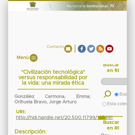
Contacto
Menú
Buscar
en RI
"Civilización tecnológica"
versus responsabilidad por
la vida: una mirada ética
Buscar 
González Carmona, Emma;
Orihuela Bravo, Jorge Arturo
Esta colecció
URI:
http://hdl.handle.net/20.500.11799/135991
Buscar
en RI
Descripción: