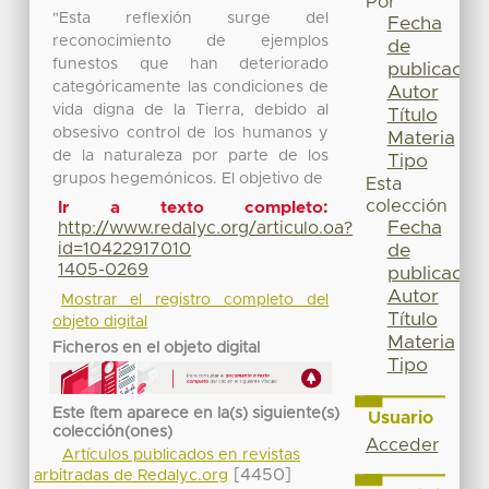
Por
"Esta reflexión surge del
Fecha
reconocimiento de ejemplos
de
funestos que han deteriorado
publicación
categóricamente las condiciones de
Autor
vida digna de la Tierra, debido al
Título
obsesivo control de los humanos y
Materia
de la naturaleza por parte de los
Tipo
grupos hegemónicos. El objetivo de
Esta
colección
Ir a texto completo:
Fecha
http://www.redalyc.org/articulo.oa?
id=10422917010
de
1405-0269
publicación
Autor
Mostrar el registro completo del
Título
objeto digital
Materia
Ficheros en el objeto digital
Tipo
Este ítem aparece en la(s) siguiente(s)
Usuario
colección(ones)
Acceder
Artículos publicados en revistas
[4450]
arbitradas de Redalyc.org