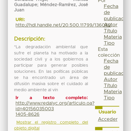
Por
Guadalupe; Méndez-Ramírez, José
Fecha
Juan
de
publicación
URI:
Autor
http://hdl.handle.net/20.500.11799/136049
Título
Materia
Descripción:
Tipo
"La degradación ambiental que
Esta
sufre el planeta ha motivado a la
colección
sociedad civil y a los gobiernos a
Fecha
participar para generar posibles
de
soluciones. En las políticas públicas
publicación
se ha encontrado un área de
Autor
difusión masiva sobre el cuidado al
Título
medio ambiente al vin
Materia
Tipo
Ir a texto completo:
http://www.redalyc.org/articulo.oa?
id=40156035003
Usuario
1405-8626
Acceder
Mostrar el registro completo del
objeto digital