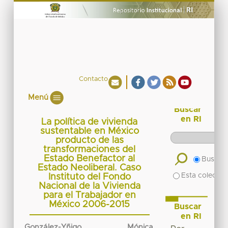
Contacto
Menú
Buscar
en RI
La política de vivienda
sustentable en México
producto de las
transformaciones del
Estado Benefactor al
Buscar 
Estado Neoliberal. Caso
Esta colecció
Instituto del Fondo
Nacional de la Vivienda
para el Trabajador en
México 2006-2015
Buscar
en RI
González-Yñigo, Mónica