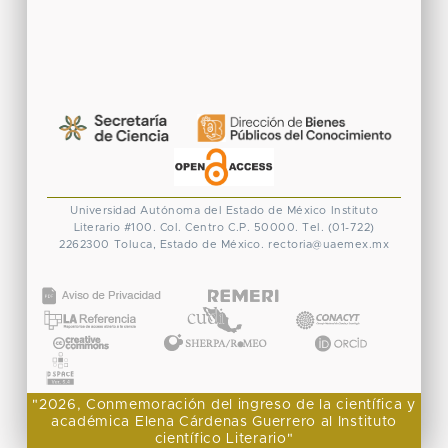
Universidad Autónoma del Estado de México
Instituto
Literario #100. Col. Centro
C.P. 50000. Tel. (01-722)
2262300
Toluca, Estado de México.
rectoria@uaemex.mx
CONACYT
"2026, Conmemoración del ingreso de la científica y
académica Elena Cárdenas Guerrero al Instituto
científico Literario"