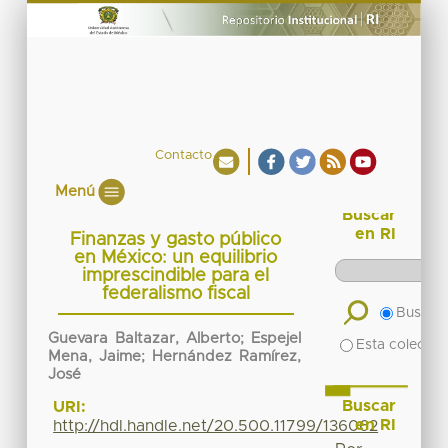
Contacto
Menú
Buscar
en RI
Finanzas y gasto público
en México: un equilibrio
imprescindible para el
federalismo fiscal
Buscar 
Guevara Baltazar, Alberto; Espejel
Esta colecció
Mena, Jaime; Hernández Ramírez,
José
Buscar
URI:
en RI
http://hdl.handle.net/20.500.11799/136062