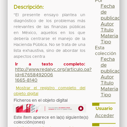
Por
Fecha
Descripción:
de
"El presente ensayo plantea un
publicación
diagnóstico de los problemas más
Autor
relevantes de las finanzas públicas
Título
en México, aquellos en los que
Materia
debería centrarse el manejo de la
Tipo
Hacienda Pública. No se trata de una
Esta
lista exhaustiva, sino de abordar los
colección
aspectos centra
Fecha
Ir a texto completo:
de
http://www.redalyc.org/articulo.oa?
publicación
id=67658492006
Autor
1665-8140
Título
Mostrar el registro completo del
Materia
objeto digital
Tipo
Ficheros en el objeto digital
Usuario
Acceder
Este ítem aparece en la(s) siguiente(s)
colección(ones)