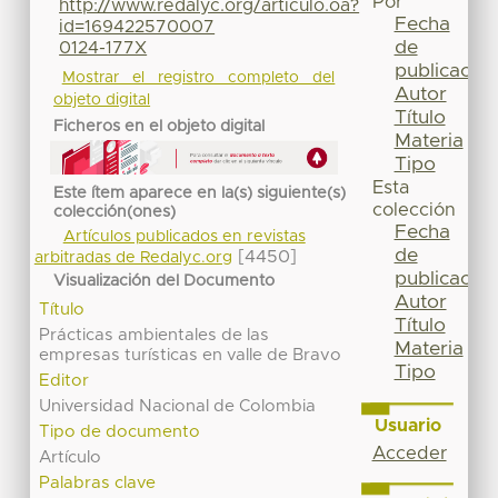
Por
http://www.redalyc.org/articulo.oa?
Fecha
id=169422570007
de
0124-177X
publicación
Mostrar el registro completo del
Autor
objeto digital
Título
Ficheros en el objeto digital
Materia
Tipo
Esta
Este ítem aparece en la(s) siguiente(s)
colección
colección(ones)
Fecha
Artículos publicados en revistas
de
[4450]
arbitradas de Redalyc.org
publicación
Visualización del Documento
Autor
Título
Título
Prácticas ambientales de las
Materia
empresas turísticas en valle de Bravo
Tipo
Editor
Universidad Nacional de Colombia
Usuario
Tipo de documento
Acceder
Artículo
Palabras clave