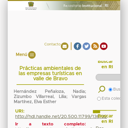
Contacto
Menú
Buscar
en RI
Prácticas ambientales de
las empresas turísticas en
valle de Bravo
Buscar 
Hernández Peñaloza, Nadia;
Zizumbo Villarreal, Lilia; Vargas
Esta colecció
Martínez, Elva Esther
URI:
Buscar
http://hdl.handle.net/20.500.11799/136102
en RI
Ir a texto completo: