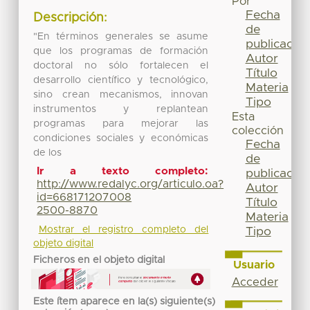
Por
Fecha
Descripción:
de
"En términos generales se asume
publicación
que los programas de formación
Autor
doctoral no sólo fortalecen el
Título
desarrollo científico y tecnológico,
Materia
sino crean mecanismos, innovan
Tipo
instrumentos y replantean
Esta
programas para mejorar las
colección
condiciones sociales y económicas
Fecha
de los
de
Ir a texto completo:
publicación
http://www.redalyc.org/articulo.oa?
Autor
id=668171207008
Título
2500-8870
Materia
Mostrar el registro completo del
Tipo
objeto digital
Ficheros en el objeto digital
Usuario
Acceder
Este ítem aparece en la(s) siguiente(s)