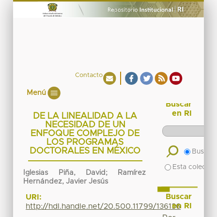
Contacto
Menú
Buscar
en RI
DE LA LINEALIDAD A LA
NECESIDAD DE UN
ENFOQUE COMPLEJO DE
LOS PROGRAMAS
DOCTORALES EN MÉXICO
Buscar 
Esta colecció
Iglesias Piña, David; Ramírez
Hernández, Javier Jesús
Buscar
URI:
en RI
http://hdl.handle.net/20.500.11799/136136