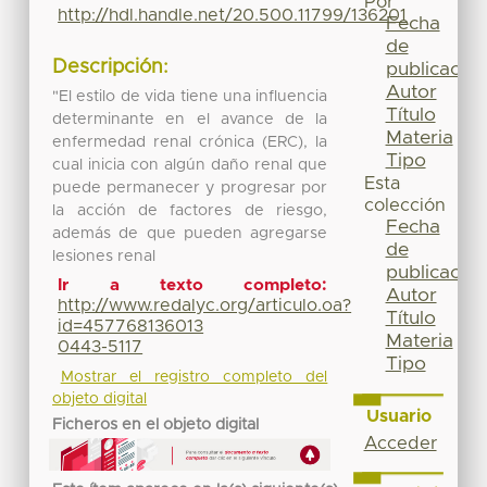
Por
http://hdl.handle.net/20.500.11799/136201
Fecha
de
Descripción:
publicación
Autor
"El estilo de vida tiene una influencia
Título
determinante en el avance de la
Materia
enfermedad renal crónica (ERC), la
Tipo
cual inicia con algún daño renal que
Esta
puede permanecer y progresar por
colección
la acción de factores de riesgo,
Fecha
además de que pueden agregarse
de
lesiones renal
publicación
Ir a texto completo:
Autor
http://www.redalyc.org/articulo.oa?
Título
id=457768136013
Materia
0443-5117
Tipo
Mostrar el registro completo del
objeto digital
Usuario
Ficheros en el objeto digital
Acceder