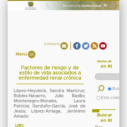
Contacto
Menú
Buscar
en RI
Factores de riesgo y de
estilo de vida asociados a
enfermedad renal crónica
Buscar 
López-Heydeck, Sandra Maricruz;
Robles-Navarro, Julio Basilio;
Esta colecció
Montenegro-Morales, Laura
Patricia; Garduño-García, José de
Jesús; López-Arriaga, Jerónimo
Buscar
Amado
en RI
URI: