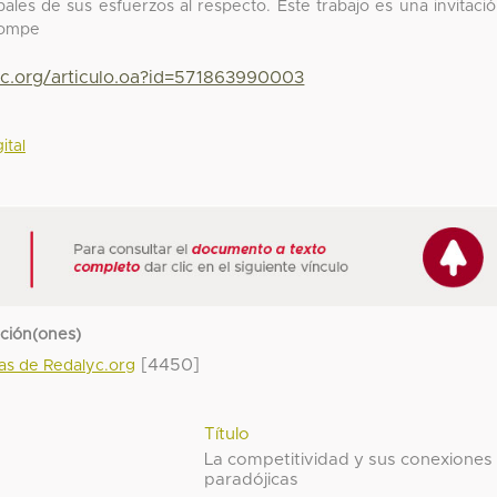
ales de sus esfuerzos al respecto. Este trabajo es una invitaci
 compe
yc.org/articulo.oa?id=571863990003
ital
cción(ones)
[4450]
das de Redalyc.org
Título
La competitividad y sus conexiones
paradójicas