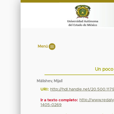
Menú
Un poco 
Málishev, Mijaíl
URI:
http://hdl.handle.net/20.500.11
http://www.redal
Ir a texto completo:
1405-0269