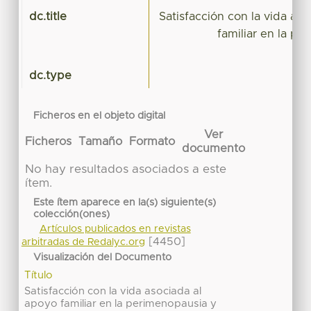
dc.title
Satisfacción con la vida as
familiar en la p
p
dc.type
Ficheros en el objeto digital
Ver
Ficheros
Tamaño
Formato
documento
No hay resultados asociados a este
ítem.
Este ítem aparece en la(s) siguiente(s)
colección(ones)
Artículos publicados en revistas
[4450]
arbitradas de Redalyc.org
Visualización del Documento
Título
Satisfacción con la vida asociada al
apoyo familiar en la perimenopausia y