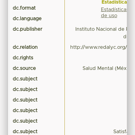
Estadísticas
dc.format
a
Estadísticas
de uso
dc.language
dc.publisher
Instituto Nacional de Ps
de l
dc.relation
http://www.redalyc.org/rev
dc.rights
dc.source
Salud Mental (México
dc.subject
dc.subject
dc.subject
p
dc.subject
p
dc.subject
dc.subject
Satisfacc