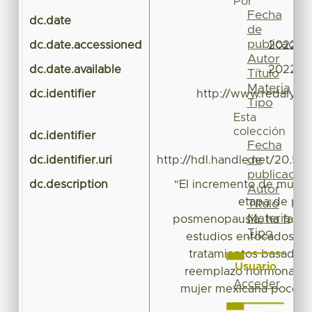
Por
Fecha
dc.date
de
publicación
dc.date.accessioned
2022-10
Autor
dc.date.available
2022-10
Título
Materia
dc.identifier
http://www.redalyc.o
Tipo
id
Esta
colección
dc.identifier
Fecha
de
dc.identifier.uri
http://hdl.handle.net/20.50
publicación
dc.description
"El incremento de mujere
Autor
etapa de per
Título
Materia
posmenopausia, ha favor
Tipo
estudios enfocados pr
tratamientos basados 
Usuario
reemplazo hormonal; en
Acceder
mujer mexicana poco s