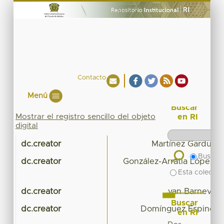
Contacto
Menú
Buscar
Mostrar el registro sencillo del objeto
en RI
digital
dc.creator
Martínez Garduño,
Buscar 
dc.creator
González-Arratia López-
Esta colecció
dc.creator
van Barneveld
Buscar
dc.creator
Domínguez Espinosa,
en RI