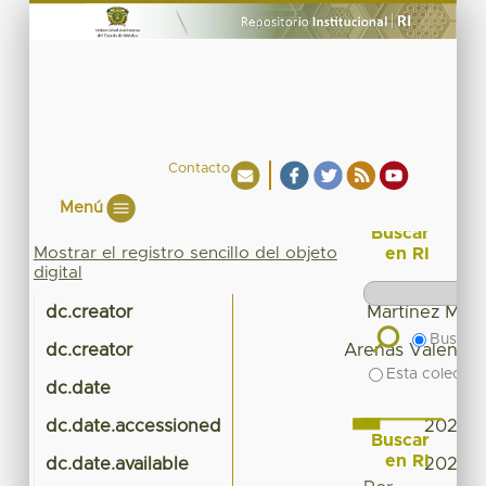
Contacto
Menú
Buscar
Mostrar el registro sencillo del objeto
en RI
digital
dc.creator
Martínez Mart
Buscar 
dc.creator
Arenas Valencia,
Esta colecció
dc.date
dc.date.accessioned
2022-1
Buscar
en RI
dc.date.available
2022-1