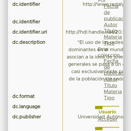
Por
dc.identifier
http://www.redalyc.o
Fecha
id
de
publicación
dc.identifier
Autor
Título
dc.identifier.uri
http://hdl.handle.net/20.50
Materia
dc.description
"El uso de las redes d
Tipo
Esta
dominantes en el mundo, 
colección
asocian a la idea de juvent
Fecha
generales se pasa a un es
de
casi exclusivamente por el
publicación
de la población de cada na
Autor
Título
Materia
dc.format
a
Tipo
dc.language
Usuario
dc.publisher
Universidad Autónoma
Acceder