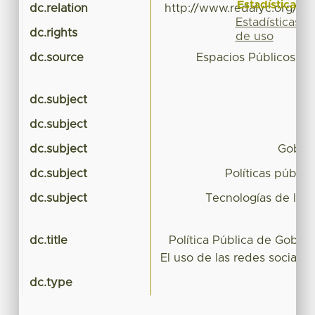
Estadísticas
dc.relation
http://www.redalyc.org/rev
Estadísticas
dc.rights
Esp
de uso
dc.source
Espacios Públicos (
dc.subject
dc.subject
dc.subject
Gobier
dc.subject
Políticas públic
dc.subject
Tecnologías de la i
dc.title
Política Pública de Gobier
El uso de las redes sociales
dc.type