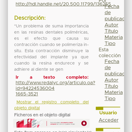
Por
http://hdl.handle.net/20.500.11799/136255
Fecha
de
Descripción:
publicación
Autor
"Un problema de suma importancia
Título
en las resinas dentales poliméricas,
Materia
es el efecto que causa su
Tipo
contracción cuando se polimeriza in-
Esta
situ. Esta contracción disminuye la
colección
efectividad del implante ya que
Fecha
cuando la resina endurece y se
de
adhiere al diente se gen
publicación
Ir a texto completo:
Autor
http://www.redalyc.org/articulo.oa?
Título
id=94224536004
Materia
1665-3521
Tipo
Mostrar el registro completo del
objeto digital
Usuario
Ficheros en el objeto digital
Acceder