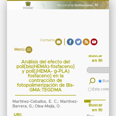
Contacto
Menú
Buscar
en RI
Análisis del efecto del
poli[bis(HEMA)-fosfaceno]
y poli[(HEMA- g-PLA)
fosfaceno] en la
contracción de
Buscar 
fotopolimerización de Bis-
Esta colecció
GMA:TEGDMA
Martínez-Ceballos, E. C.; Martínez-
Buscar
Barrera, G.; Olea-Mejía, O.
en RI
URI: