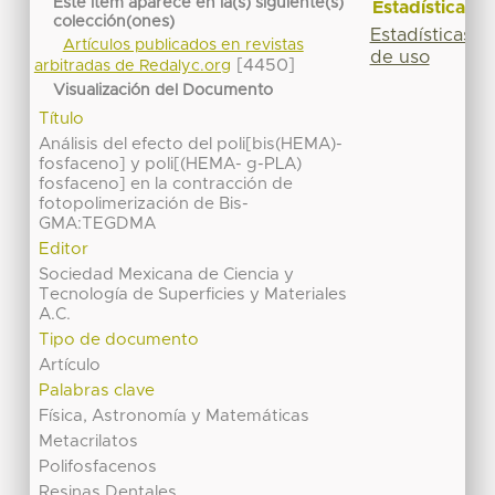
Este ítem aparece en la(s) siguiente(s)
Estadísticas
colección(ones)
Estadísticas
Artículos publicados en revistas
de uso
[4450]
arbitradas de Redalyc.org
Visualización del Documento
Título
Análisis del efecto del poli[bis(HEMA)-
fosfaceno] y poli[(HEMA- g-PLA)
fosfaceno] en la contracción de
fotopolimerización de Bis-
GMA:TEGDMA
Editor
Sociedad Mexicana de Ciencia y
Tecnología de Superficies y Materiales
A.C.
Tipo de documento
Artículo
Palabras clave
Física, Astronomía y Matemáticas
Metacrilatos
Polifosfacenos
Resinas Dentales