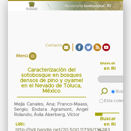
Contacto
Menú
Buscar
en RI
Caracterización del
sotobosque en bosques
densos de pino y oyamel
en el Nevado de Toluca,
México
Buscar 
Esta colecció
Mejía Canales, Ana; Franco-Maass,
Sergio; Endara Agramont, Angel
Rolando; Ávila Akerberg, Víctor
Buscar
en RI
URI:
http://hdl.handle.net/20.500.11799/136283