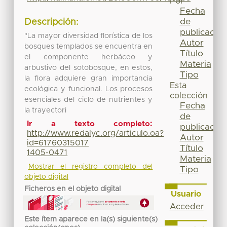
Por
Fecha
de
Descripción:
publicación
"La mayor diversidad florística de los
Autor
bosques templados se encuentra en
Título
el componente herbáceo y
Materia
arbustivo del sotobosque, en estos,
Tipo
la flora adquiere gran importancia
Esta
ecológica y funcional. Los procesos
colección
esenciales del ciclo de nutrientes y
Fecha
la trayectori
de
Ir a texto completo:
publicación
http://www.redalyc.org/articulo.oa?
Autor
id=61760315017
Título
1405-0471
Materia
Mostrar el registro completo del
Tipo
objeto digital
Ficheros en el objeto digital
Usuario
Acceder
Este ítem aparece en la(s) siguiente(s)