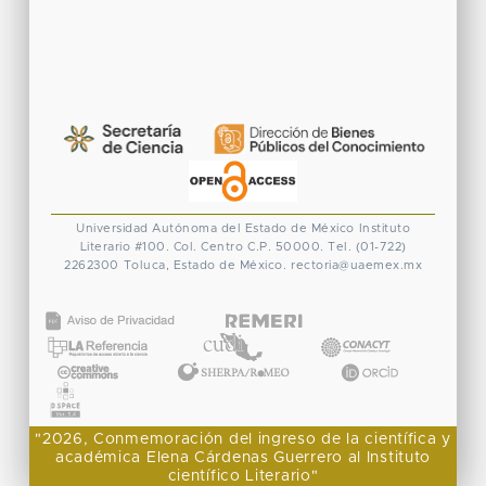
Universidad Autónoma del Estado de México
Instituto
Literario #100. Col. Centro
C.P. 50000. Tel. (01-722)
2262300
Toluca, Estado de México.
rectoria@uaemex.mx
CONACYT
"2026, Conmemoración del ingreso de la científica y
académica Elena Cárdenas Guerrero al Instituto
científico Literario"