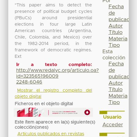
Por
"This paper aims to detect the
Fecha
presence of political budget cycles
de
(PBuCs) around presidential
publicación
elections in four large Latin
Autor
American countries (Argentina,
Título
Chile, Colombia, and Mexico) over
Materia
the 1982-2014 period, in the
Tipo
framework of democratic regimes.
Esta
Ext
colección
Fecha
Ir a texto completo:
de
http://www.redalyc.org/articulo.oa?
id=323565196009
publicación
2248-6046
Autor
Título
Mostrar el registro completo del
Materia
objeto digital
Tipo
Ficheros en el objeto digital
Usuario
Este ítem aparece en la(s) siguiente(s)
Acceder
colección(ones)
Artículos publicados en revistas