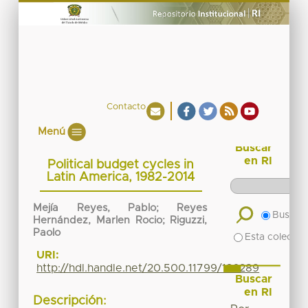
Contacto
Menú
Buscar
en RI
Political budget cycles in
Latin America, 1982-2014
Mejía Reyes, Pablo; Reyes
Buscar 
Hernández, Marlen Rocio; Riguzzi,
Paolo
Esta colecció
URI:
http://hdl.handle.net/20.500.11799/136289
Buscar
en RI
Descripción: