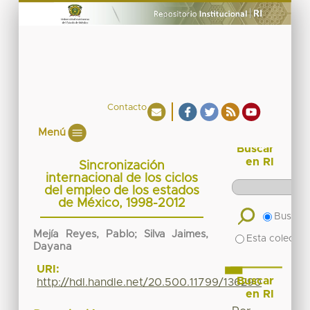
Contacto
Menú
Buscar
en RI
Sincronización
internacional de los ciclos
del empleo de los estados
de México, 1998-2012
Buscar 
Mejía Reyes, Pablo; Silva Jaimes,
Esta colecció
Dayana
URI:
Buscar
http://hdl.handle.net/20.500.11799/136290
en RI