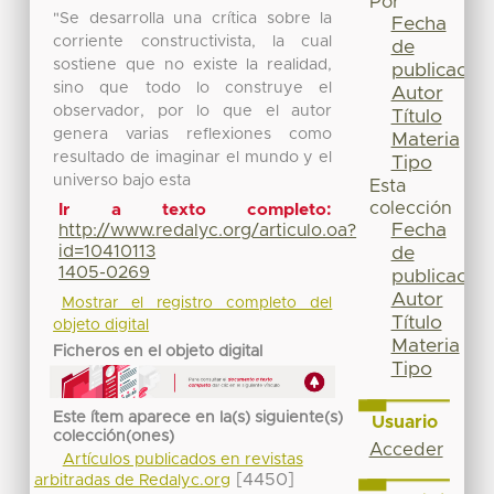
Por
"Se desarrolla una crítica sobre la
Fecha
corriente constructivista, la cual
de
sostiene que no existe la realidad,
publicación
sino que todo lo construye el
Autor
observador, por lo que el autor
Título
genera varias reflexiones como
Materia
resultado de imaginar el mundo y el
Tipo
universo bajo esta
Esta
colección
Ir a texto completo:
Fecha
http://www.redalyc.org/articulo.oa?
id=10410113
de
1405-0269
publicación
Autor
Mostrar el registro completo del
Título
objeto digital
Materia
Ficheros en el objeto digital
Tipo
Este ítem aparece en la(s) siguiente(s)
Usuario
colección(ones)
Acceder
Artículos publicados en revistas
[4450]
arbitradas de Redalyc.org