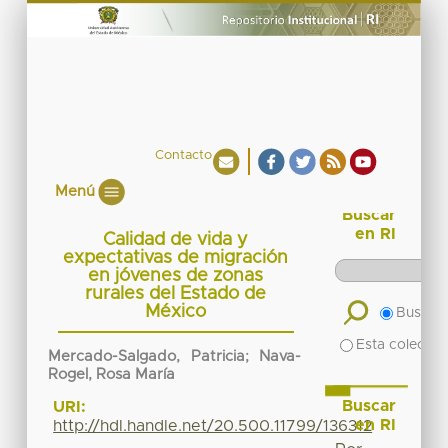
Contacto
Menú
Buscar
en RI
Calidad de vida y
expectativas de migración
en jóvenes de zonas
rurales del Estado de
México
Buscar 
Esta colecció
Mercado-Salgado, Patricia; Nava-
Rogel, Rosa María
Buscar
URI:
en RI
http://hdl.handle.net/20.500.11799/136312