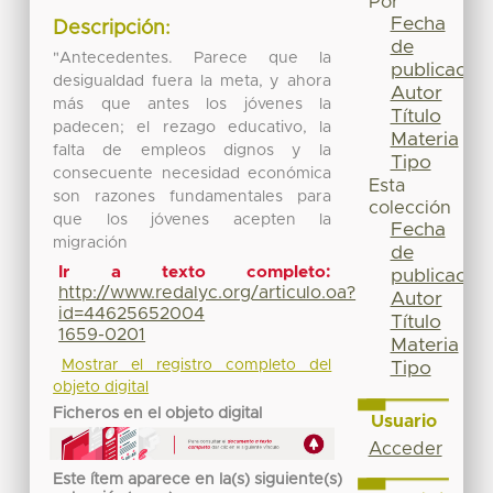
Por
Fecha
Descripción:
de
"Antecedentes. Parece que la
publicación
desigualdad fuera la meta, y ahora
Autor
más que antes los jóvenes la
Título
padecen; el rezago educativo, la
Materia
falta de empleos dignos y la
Tipo
consecuente necesidad económica
Esta
son razones fundamentales para
colección
que los jóvenes acepten la
Fecha
migración
de
Ir a texto completo:
publicación
http://www.redalyc.org/articulo.oa?
Autor
id=44625652004
Título
1659-0201
Materia
Mostrar el registro completo del
Tipo
objeto digital
Ficheros en el objeto digital
Usuario
Acceder
Este ítem aparece en la(s) siguiente(s)