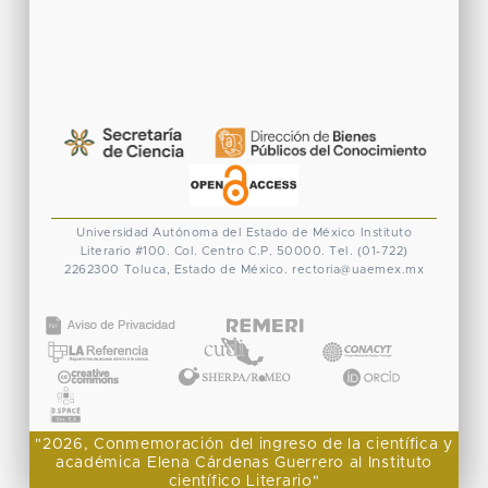
Universidad Autónoma del Estado de México
Instituto
Literario #100. Col. Centro
C.P. 50000. Tel. (01-722)
2262300
Toluca, Estado de México.
rectoria@uaemex.mx
CONACYT
"2026, Conmemoración del ingreso de la científica y
académica Elena Cárdenas Guerrero al Instituto
científico Literario"