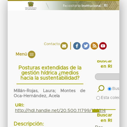
Contacto
Menú
Buscar
en RI
Posturas extendidas de la
gestión hídrica ¿medios
hacia la sustentabilidad?
Buscar 
Millán-Rojas, Laura; Montes de
Oca-Hernández, Acela
Esta colecció
URI:
http://hdl.handle.net/20.500.11799/136314
Buscar
en RI
Descripción: