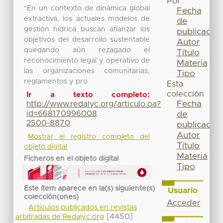
Por
"En un contexto de dinámica global
Fecha
extractiva, los actuales modelos de
de
gestión hídrica buscan afianzar los
publicación
objetivos del desarrollo sustentable
Autor
quedando aún rezagado el
Título
reconocimiento legal y operativo de
Materia
las organizaciones comunitarias,
Tipo
reglamentos y pro
Esta
colección
Ir a texto completo:
Fecha
http://www.redalyc.org/articulo.oa?
id=668170996008
de
2500-8870
publicación
Autor
Mostrar el registro completo del
Título
objeto digital
Materia
Ficheros en el objeto digital
Tipo
Este ítem aparece en la(s) siguiente(s)
Usuario
colección(ones)
Acceder
Artículos publicados en revistas
[4450]
arbitradas de Redalyc.org