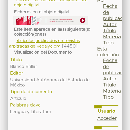
Por
objeto digital
Fecha
de
Ficheros en el objeto digital
publicación
Autor
Este ítem aparece en la(s) siguiente(s)
Título
colección(ones)
Materia
Artículos publicados en revistas
Tipo
[4450]
arbitradas de Redalyc.org
Esta
Visualización del Documento
colección
Título
Fecha
de
Blanco Brillar
publicación
Editor
Autor
Universidad Autónoma del Estado de
Título
México
Materia
Tipo de documento
Tipo
Artículo
Palabras clave
Usuario
Lengua y Literatura
Acceder