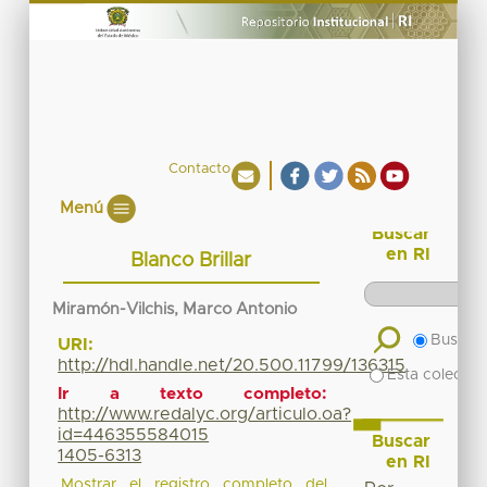
Contacto
Menú
Buscar
en RI
Blanco Brillar
Miramón-Vilchis, Marco Antonio
Buscar 
URI:
http://hdl.handle.net/20.500.11799/136315
Esta colecció
Ir a texto completo:
http://www.redalyc.org/articulo.oa?
id=446355584015
Buscar
1405-6313
en RI
Mostrar el registro completo del