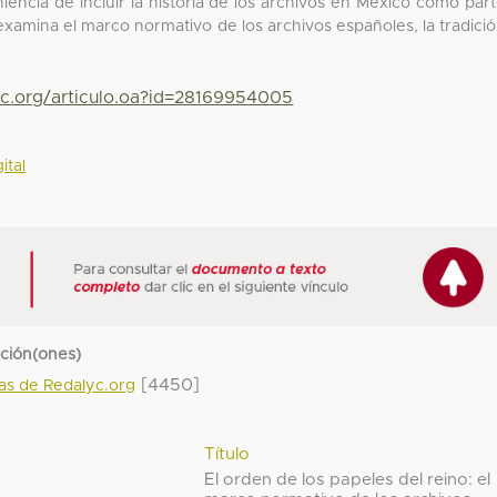
niencia de incluir la historia de los archivos en México como par
e examina el marco normativo de los archivos españoles, la tradici
yc.org/articulo.oa?id=28169954005
ital
cción(ones)
[4450]
das de Redalyc.org
Título
El orden de los papeles del reino: el