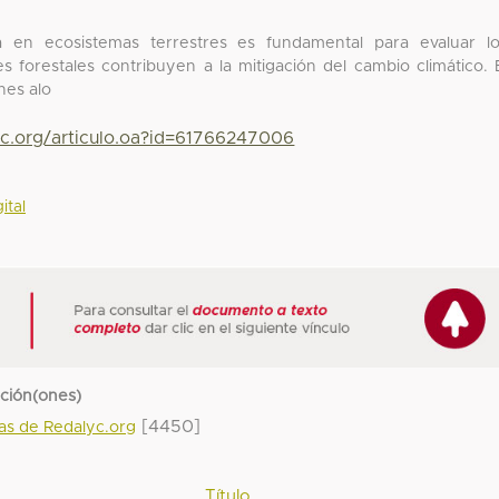
a en ecosistemas terrestres es fundamental para evaluar l
forestales contribuyen a la mitigación del cambio climático. 
nes alo
yc.org/articulo.oa?id=61766247006
ital
cción(ones)
[4450]
das de Redalyc.org
Título