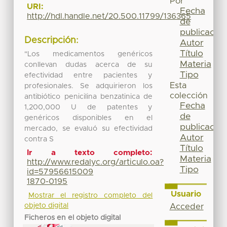
Por
URI:
Fecha
http://hdl.handle.net/20.500.11799/136365
de
publicación
Descripción:
Autor
Título
"Los medicamentos genéricos
Materia
conllevan dudas acerca de su
Tipo
efectividad entre pacientes y
Esta
profesionales. Se adquirieron los
colección
antibiótico penicilina benzatinica de
Fecha
1,200,000 U de patentes y
de
genéricos disponibles en el
publicación
mercado, se evaluó su efectividad
Autor
contra S
Título
Ir a texto completo:
Materia
http://www.redalyc.org/articulo.oa?
Tipo
id=57956615009
1870-0195
Usuario
Mostrar el registro completo del
objeto digital
Acceder
Ficheros en el objeto digital