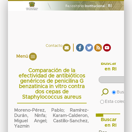
Contacto
Menú
Buscar
en RI
Comparación de la
efectividad de antibióticos
genéricos de penicilina G
benzatinica in vitro contra
dos cepas de
Buscar 
Staphylococcus aureus
Esta colecció
Moreno-Pérez, Pablo; Ramírez-
Durán, Ninfa; Karam-Calderon,
Buscar
Miguel Angel; Castillo-Sanchez,
en RI
Yazmin