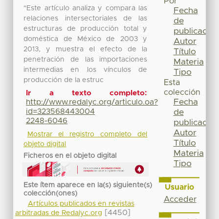
Por
"Este artículo analiza y compara las
Fecha
relaciones intersectoriales de las
de
estructuras de producción total y
publicación
doméstica de México de 2003 y
Autor
2013, y muestra el efecto de la
Título
penetración de las importaciones
Materia
intermedias en los vínculos de
Tipo
producción de la estruc
Esta
colección
Ir a texto completo:
Fecha
http://www.redalyc.org/articulo.oa?
id=323568443004
de
2248-6046
publicación
Autor
Mostrar el registro completo del
Título
objeto digital
Materia
Ficheros en el objeto digital
Tipo
Este ítem aparece en la(s) siguiente(s)
Usuario
colección(ones)
Acceder
Artículos publicados en revistas
[4450]
arbitradas de Redalyc.org