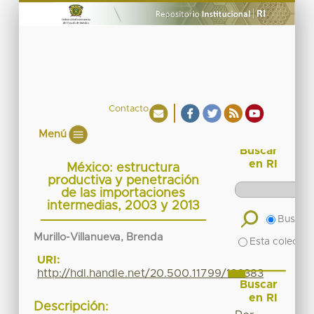
Contacto
Menú
Buscar
en RI
México: estructura
productiva y penetración
de las importaciones
intermedias, 2003 y 2013
Buscar 
Murillo-Villanueva, Brenda
Esta colecció
URI:
http://hdl.handle.net/20.500.11799/136383
Buscar
en RI
Descripción: