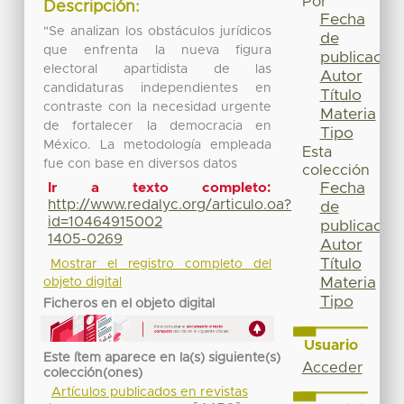
Por
Descripción:
Fecha
"Se analizan los obstáculos jurídicos
de
que enfrenta la nueva figura
publicación
electoral apartidista de las
Autor
candidaturas independientes en
Título
contraste con la necesidad urgente
Materia
de fortalecer la democracia en
Tipo
México. La metodología empleada
Esta
fue con base en diversos datos
colección
Fecha
Ir a texto completo:
http://www.redalyc.org/articulo.oa?
de
id=10464915002
publicación
1405-0269
Autor
Título
Mostrar el registro completo del
Materia
objeto digital
Tipo
Ficheros en el objeto digital
Usuario
Este ítem aparece en la(s) siguiente(s)
Acceder
colección(ones)
Artículos publicados en revistas