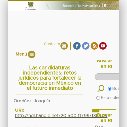
Contacto
Menú
Buscar
en RI
Las candidaturas
independientes: retos
jurídicos para fortalecer la
democracia en México en
el futuro inmediato
Buscar 
Esta colecció
Ordóñez, Joaquín
URI:
Buscar
http://hdl.handle.net/20.500.11799/136409
en RI