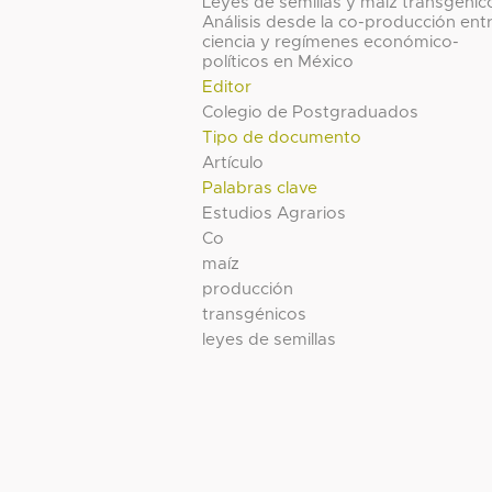
Leyes de semillas y maíz transgénic
Análisis desde la co-producción ent
ciencia y regímenes económico-
políticos en México
Editor
Colegio de Postgraduados
Tipo de documento
Artículo
Palabras clave
Estudios Agrarios
Co
maíz
producción
transgénicos
leyes de semillas