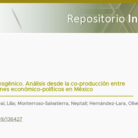
nsgénico. Análisis desde la co-producción entre
enes económico-políticos en México
al, Lilia; Monterroso-Salvatierra, Neptalí; Hernández-Lara, Oliv
799/136427