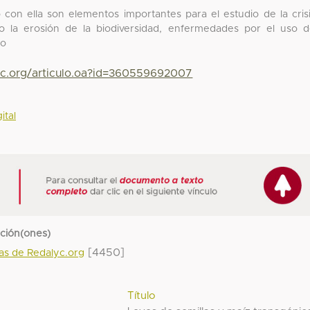
 con ella son elementos importantes para el estudio de la cris
mo la erosión de la biodiversidad, enfermedades por el uso 
lo
yc.org/articulo.oa?id=360559692007
ital
cción(ones)
[4450]
das de Redalyc.org
Título