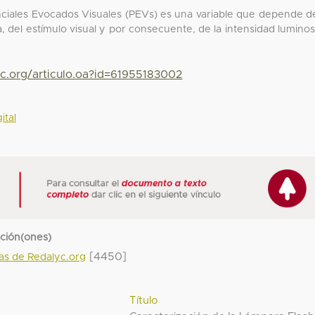
enciales Evocados Visuales (PEVs) es una variable que depende d
a, del estímulo visual y por consecuente, de la intensidad lumino
yc.org/articulo.oa?id=61955183002
ital
cción(ones)
[4450]
das de Redalyc.org
Título