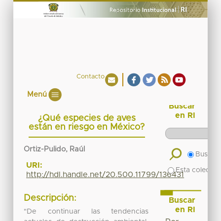
Contacto
Menú
Buscar
en RI
¿Qué especies de aves
están en riesgo en México?
Ortiz-Pulido, Raúl
Buscar 
URI:
Esta colecció
http://hdl.handle.net/20.500.11799/136431
Descripción:
Buscar
en RI
"De continuar las tendencias