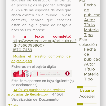
Por
actuales de destrucción ambiental,
Fecha
en pocos siglos se podrían extinguir
de
el 75% de las especies de aves que
publicación
ahora existen en el mundo. En ese
Autor
contexto, señalar qué especies
Título
están en algún grado de riesgo a
Materia
nivel país es impresc
Tipo
Ir a texto completo:
Esta
http://www.redalyc.org/articulo.oa?
colección
id=75660968007
Fecha
1870-7459
de
Mostrar el registro completo del
publicación
objeto digital
Autor
Ficheros en el objeto digital
Título
Materia
Tipo
Este ítem aparece en la(s) siguiente(s)
colección(ones)
Artículos publicados en revistas
Usuario
[4450]
arbitradas de Redalyc.org
Acceder
Visualización del Documento
Título