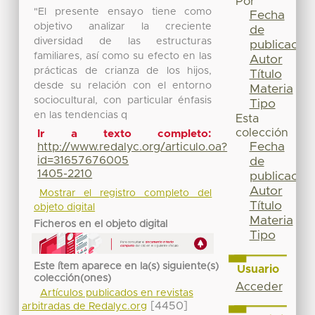
Por
"El presente ensayo tiene como
Fecha
objetivo analizar la creciente
de
diversidad de las estructuras
publicación
familiares, así como su efecto en las
Autor
prácticas de crianza de los hijos,
Título
desde su relación con el entorno
Materia
sociocultural, con particular énfasis
Tipo
en las tendencias q
Esta
colección
Ir a texto completo:
Fecha
http://www.redalyc.org/articulo.oa?
id=31657676005
de
1405-2210
publicación
Autor
Mostrar el registro completo del
Título
objeto digital
Materia
Ficheros en el objeto digital
Tipo
Este ítem aparece en la(s) siguiente(s)
Usuario
colección(ones)
Acceder
Artículos publicados en revistas
[4450]
arbitradas de Redalyc.org