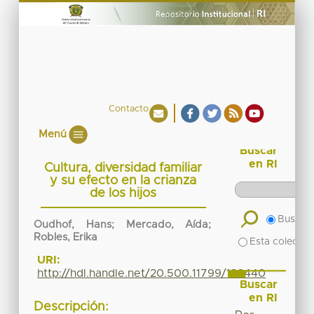
Contacto
Menú
Buscar
en RI
Cultura, diversidad familiar
y su efecto en la crianza
de los hijos
Buscar 
Oudhof, Hans; Mercado, Aída;
Robles, Erika
Esta colecció
URI:
http://hdl.handle.net/20.500.11799/136440
Buscar
en RI
Descripción: