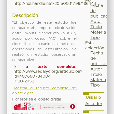
Por
http://hdl.handle.net/20.500.11799/136444
Fecha
de
Descripción:
publicación
Autor
"El objetivo de este estudio fue
Título
comparar el tiempo de cicatrización
Materia
entre N-butil cianocrilato (NBC) y
Tipo
ácido poliglicólico (AC) sobre el
Esta
cierre tisular en caninos sometidos a
colección
operaciones de esterilización. Se
Fecha
realizó un estudio observacional,
de
comparativo
publicación
Ir a texto completo:
Autor
http://www.redalyc.org/articulo.oa?
Título
id=407660734004
Materia
0120-2952
Tipo
Mostrar el registro completo del
objeto digital
Usuario
Ficheros en el objeto digital
Acceder