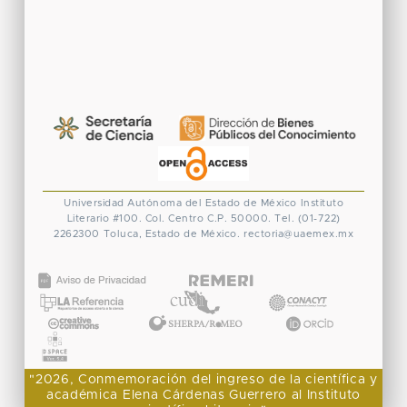
Universidad Autónoma del Estado de México
Instituto
Literario #100. Col. Centro
C.P. 50000. Tel. (01-722)
2262300
Toluca, Estado de México.
rectoria@uaemex.mx
CONACYT
"2026, Conmemoración del ingreso de la científica y
académica Elena Cárdenas Guerrero al Instituto