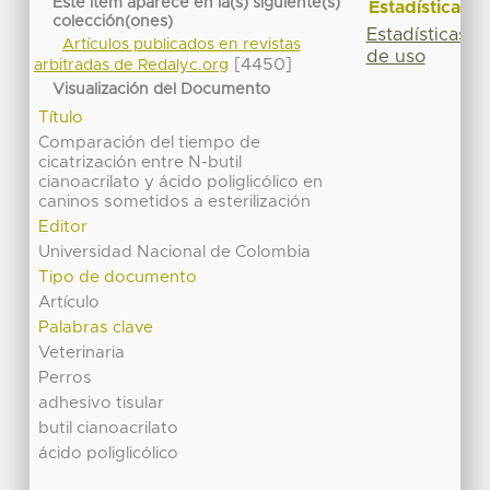
Este ítem aparece en la(s) siguiente(s)
Estadísticas
colección(ones)
Estadísticas
Artículos publicados en revistas
de uso
[4450]
arbitradas de Redalyc.org
Visualización del Documento
Título
Comparación del tiempo de
cicatrización entre N-butil
cianoacrilato y ácido poliglicólico en
caninos sometidos a esterilización
Editor
Universidad Nacional de Colombia
Tipo de documento
Artículo
Palabras clave
Veterinaria
Perros
adhesivo tisular
butil cianoacrilato
ácido poliglicólico