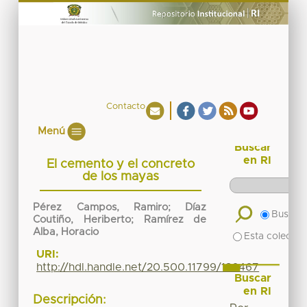
Contacto
Menú
Buscar
en RI
El cemento y el concreto
de los mayas
Pérez Campos, Ramiro; Díaz
Buscar 
Coutiño, Heriberto; Ramírez de
Alba, Horacio
Esta colecció
URI:
http://hdl.handle.net/20.500.11799/136467
Buscar
en RI
Descripción: