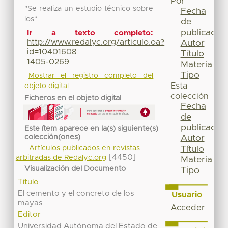
Por
"Se realiza un estudio técnico sobre
Fecha
los"
de
publicación
Ir a texto completo:
http://www.redalyc.org/articulo.oa?
Autor
id=10401608
Título
1405-0269
Materia
Tipo
Mostrar el registro completo del
Esta
objeto digital
colección
Ficheros en el objeto digital
Fecha
de
publicación
Este ítem aparece en la(s) siguiente(s)
colección(ones)
Autor
Título
Artículos publicados en revistas
[4450]
arbitradas de Redalyc.org
Materia
Visualización del Documento
Tipo
Título
El cemento y el concreto de los
Usuario
mayas
Acceder
Editor
Universidad Autónoma del Estado de