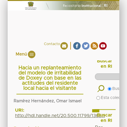
Contacto
Menú
Buscar
en RI
Hacia un replanteamiento
del modelo de irritabilidad
de Doxey con base en las
actitudes del residente
local hacia el visitante
Buscar 
Esta colecció
Ramírez Hernández, Omar Ismael
URI:
Buscar
http://hdl.handle.net/20.500.11799/136511
en RI