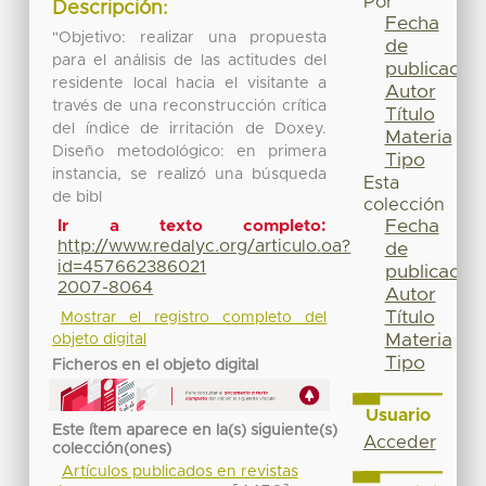
Por
Descripción:
Fecha
"Objetivo: realizar una propuesta
de
para el análisis de las actitudes del
publicación
residente local hacia el visitante a
Autor
través de una reconstrucción crítica
Título
del índice de irritación de Doxey.
Materia
Diseño metodológico: en primera
Tipo
instancia, se realizó una búsqueda
Esta
de bibl
colección
Fecha
Ir a texto completo:
http://www.redalyc.org/articulo.oa?
de
id=457662386021
publicación
2007-8064
Autor
Título
Mostrar el registro completo del
Materia
objeto digital
Tipo
Ficheros en el objeto digital
Usuario
Este ítem aparece en la(s) siguiente(s)
Acceder
colección(ones)
Artículos publicados en revistas