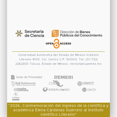
Universidad Autónoma del Estado de México
Instituto
Literario #100. Col. Centro
C.P. 50000. Tel. (01-722)
2262300
Toluca, Estado de México.
rectoria@uaemex.mx
CONACYT
"2026, Conmemoración del ingreso de la científica y
académica Elena Cárdenas Guerrero al Instituto
científico Literario"