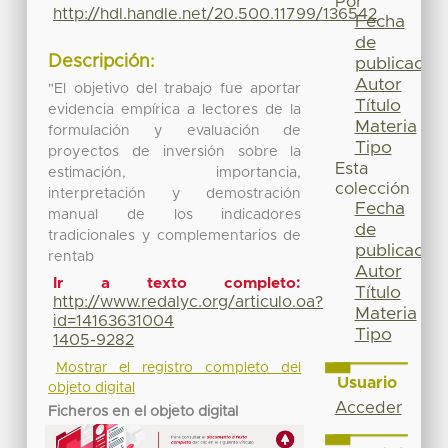
Por
http://hdl.handle.net/20.500.11799/136542
Fecha
de
Descripción:
publicación
Autor
"El objetivo del trabajo fue aportar
Título
evidencia empírica a lectores de la
Materia
formulación y evaluación de
Tipo
proyectos de inversión sobre la
Esta
estimación, importancia,
colección
interpretación y demostración
Fecha
manual de los indicadores
de
tradicionales y complementarios de
publicación
rentab
Autor
Ir a texto completo:
Título
http://www.redalyc.org/articulo.oa?
Materia
id=14163631004
Tipo
1405-9282
Mostrar el registro completo del
Usuario
objeto digital
Acceder
Ficheros en el objeto digital