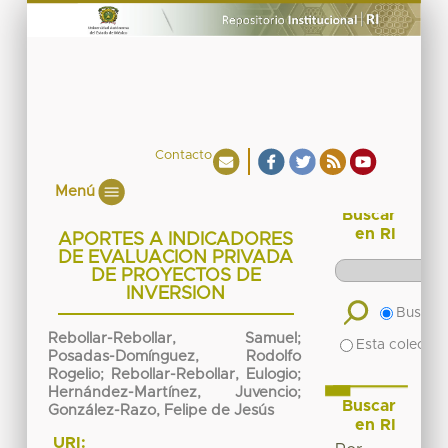
Contacto
Menú
Buscar
en RI
APORTES A INDICADORES
DE EVALUACION PRIVADA
DE PROYECTOS DE
INVERSION
Buscar 
Rebollar-Rebollar, Samuel;
Esta colecció
Posadas-Domínguez, Rodolfo
Rogelio; Rebollar-Rebollar, Eulogio;
Hernández-Martínez, Juvencio;
Buscar
González-Razo, Felipe de Jesús
en RI
URI: