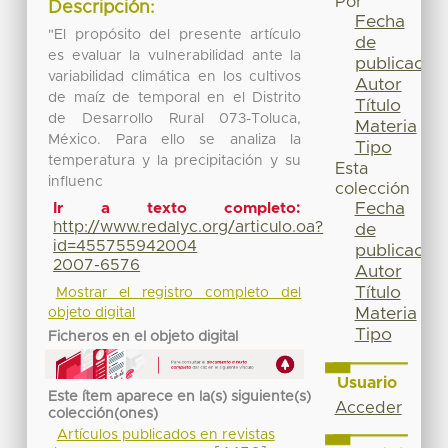
Por
Descripción:
Fecha
"El propósito del presente artículo
de
es evaluar la vulnerabilidad ante la
publicación
variabilidad climática en los cultivos
Autor
de maíz de temporal en el Distrito
Título
de Desarrollo Rural 073-Toluca,
Materia
México. Para ello se analiza la
Tipo
temperatura y la precipitación y su
Esta
influenc
colección
Fecha
Ir a texto completo:
http://www.redalyc.org/articulo.oa?
de
id=455755942004
publicación
2007-6576
Autor
Título
Mostrar el registro completo del
Materia
objeto digital
Tipo
Ficheros en el objeto digital
Usuario
Este ítem aparece en la(s) siguiente(s)
Acceder
colección(ones)
Artículos publicados en revistas