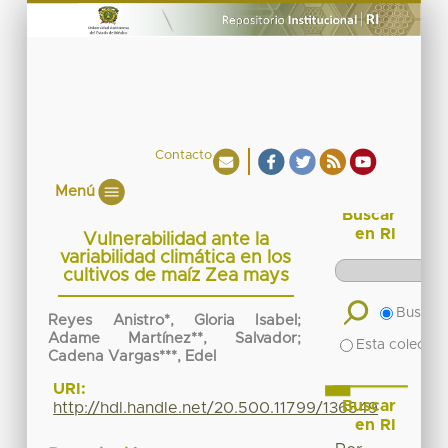
Contacto
Menú
Buscar
en RI
Vulnerabilidad ante la
variabilidad climática en los
cultivos de maíz Zea mays
Buscar 
Reyes Anistro*, Gloria Isabel;
Adame Martínez**, Salvador;
Esta colecció
Cadena Vargas***, Edel
URI:
Buscar
http://hdl.handle.net/20.500.11799/136549
en RI