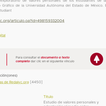
exploratorio de valores personales de los estudiantes de l
ño Gráfico de la Universidad Autónoma del Estado de México. 
studiant
yc.org/articulo.oa?id=498159332004
ital
cción(ones)
[4450]
das de Redalyc.org
Título
Estudio de valores personales y