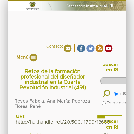
Contacto
Menú
Buscar
en RI
Retos de la formación
profesional del diseñador
industrial en la Cuarta
Revolución Industrial (4RI)
Buscar 
Reyes Fabela, Ana María; Pedroza
Esta colecció
Flores, René
URI:
Buscar
http://hdl.handle.net/20.500.11799/136551
en RI