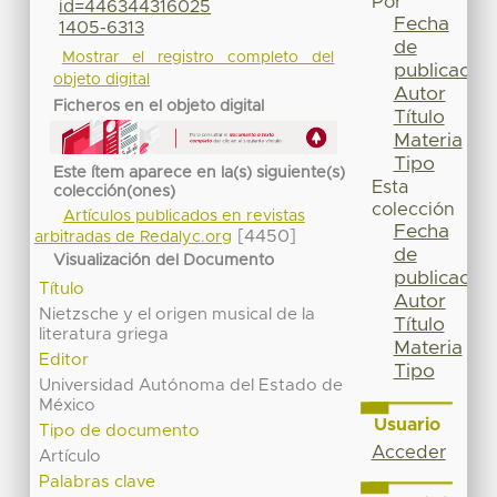
Por
id=446344316025
Fecha
1405-6313
de
Mostrar el registro completo del
publicación
objeto digital
Autor
Ficheros en el objeto digital
Título
Materia
Tipo
Este ítem aparece en la(s) siguiente(s)
Esta
colección(ones)
colección
Artículos publicados en revistas
Fecha
[4450]
arbitradas de Redalyc.org
de
Visualización del Documento
publicación
Título
Autor
Nietzsche y el origen musical de la
Título
literatura griega
Materia
Editor
Tipo
Universidad Autónoma del Estado de
México
Usuario
Tipo de documento
Acceder
Artículo
Palabras clave