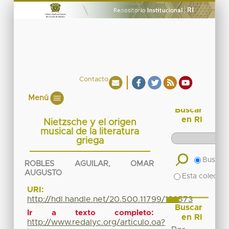
Contacto
Menú
Buscar
en RI
Nietzsche y el origen
musical de la literatura
griega
Buscar 
ROBLES AGUILAR, OMAR
AUGUSTO
Esta colecció
URI:
http://hdl.handle.net/20.500.11799/136573
Buscar
Ir a texto completo:
en RI
http://www.redalyc.org/articulo.oa?