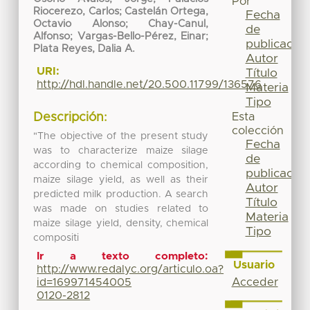
Por
Riocerezo, Carlos; Castelán Ortega,
Fecha
Octavio Alonso; Chay-Canul,
de
Alfonso; Vargas-Bello-Pérez, Einar;
publicación
Plata Reyes, Dalia A.
Autor
URI:
Título
http://hdl.handle.net/20.500.11799/136576
Materia
Tipo
Esta
Descripción:
colección
"The objective of the present study
Fecha
was to characterize maize silage
de
according to chemical composition,
publicación
maize silage yield, as well as their
Autor
predicted milk production. A search
Título
was made on studies related to
Materia
maize silage yield, density, chemical
Tipo
compositi
Ir a texto completo:
Usuario
http://www.redalyc.org/articulo.oa?
Acceder
id=169971454005
0120-2812