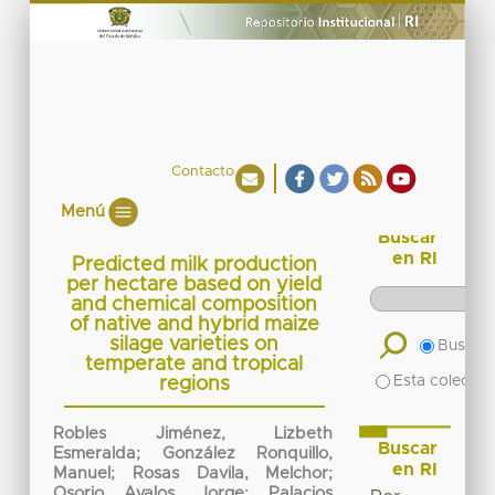
Contacto
Menú
Buscar
en RI
Predicted milk production
per hectare based on yield
and chemical composition
of native and hybrid maize
silage varieties on
Buscar 
temperate and tropical
Esta colecció
regions
Robles Jiménez, Lizbeth
Buscar
Esmeralda; González Ronquillo,
en RI
Manuel; Rosas Davila, Melchor;
Osorio Avalos, Jorge; Palacios