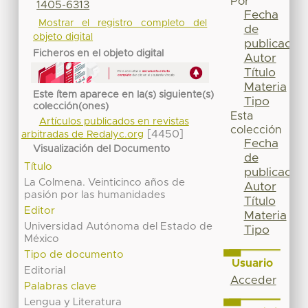
Por
1405-6313
Fecha
Mostrar el registro completo del
de
objeto digital
publicación
Ficheros en el objeto digital
Autor
Título
Materia
Este ítem aparece en la(s) siguiente(s)
Tipo
colección(ones)
Esta
Artículos publicados en revistas
colección
[4450]
arbitradas de Redalyc.org
Fecha
Visualización del Documento
de
Título
publicación
La Colmena. Veinticinco años de
Autor
pasión por las humanidades
Título
Editor
Materia
Universidad Autónoma del Estado de
Tipo
México
Tipo de documento
Usuario
Editorial
Acceder
Palabras clave
Lengua y Literatura