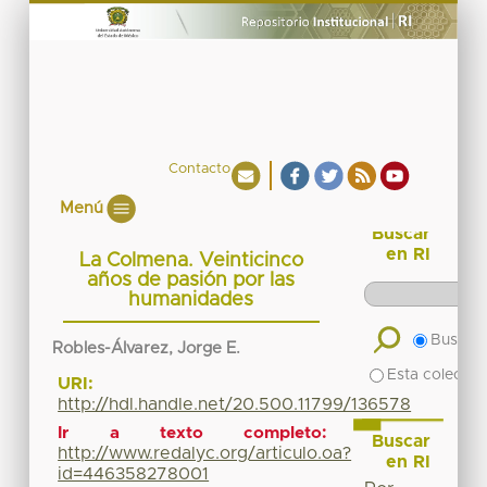
Contacto
Menú
Buscar
en RI
La Colmena. Veinticinco
años de pasión por las
humanidades
Buscar 
Robles-Álvarez, Jorge E.
Esta colecció
URI:
http://hdl.handle.net/20.500.11799/136578
Ir a texto completo:
Buscar
http://www.redalyc.org/articulo.oa?
en RI
id=446358278001