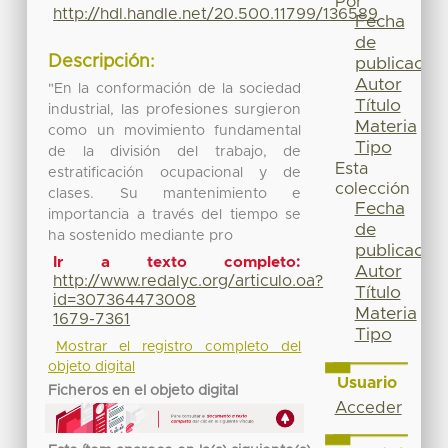
Por
http://hdl.handle.net/20.500.11799/136589
Fecha
de
Descripción:
publicación
Autor
"En la conformación de la sociedad
Título
industrial, las profesiones surgieron
Materia
como un movimiento fundamental
Tipo
de la división del trabajo, de
Esta
estratificación ocupacional y de
colección
clases. Su mantenimiento e
Fecha
importancia a través del tiempo se
de
ha sostenido mediante pro
publicación
Ir a texto completo:
Autor
http://www.redalyc.org/articulo.oa?
Título
id=307364473008
Materia
1679-7361
Tipo
Mostrar el registro completo del
objeto digital
Usuario
Ficheros en el objeto digital
Acceder