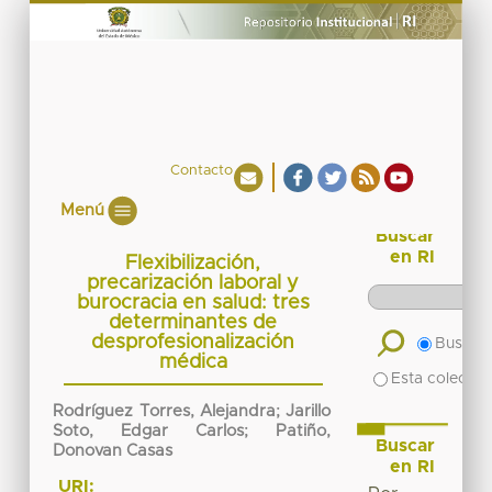
Contacto
Menú
Buscar
en RI
Flexibilización,
precarización laboral y
burocracia en salud: tres
determinantes de
desprofesionalización
Buscar 
médica
Esta colecció
Rodríguez Torres, Alejandra; Jarillo
Soto, Edgar Carlos; Patiño,
Buscar
Donovan Casas
en RI
URI: