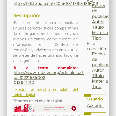
Por
http://hdl.handle.net/20.500.11799/136609
Fecha
de
Descripción:
publicación
Autor
"En el presente trabajo se analizan
Título
algunas características comparativas
Materia
de los hogares mexicanos con y sin
Tipo
jóvenes utilizando como fuente de
Esta
información el II Conteo de
colección
Población y Vivienda del año 2005.
Fecha
Se pretende hacer una aportación a
de
los diagnóstico
publicación
Ir a texto completo:
Autor
http://www.redalyc.org/articulo.oa?
Título
id=31221535003
Materia
0186-7210
Tipo
Mostrar el registro completo del
objeto digital
Usuario
Ficheros en el objeto digital
Acceder