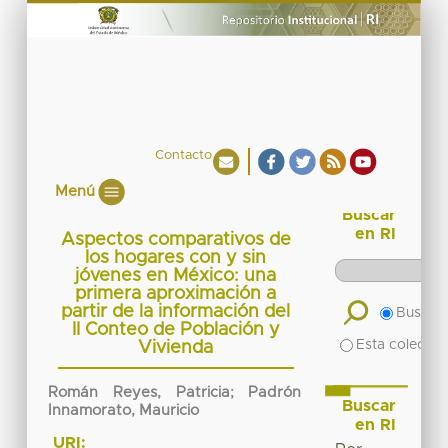
Contacto
Menú
Buscar
en RI
Aspectos comparativos de
los hogares con y sin
jóvenes en México: una
primera aproximación a
partir de la información del
Buscar 
II Conteo de Población y
Esta colecció
Vivienda
Román Reyes, Patricia; Padrón
Buscar
Innamorato, Mauricio
en RI
URI: