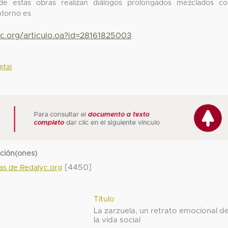
de estas obras realizan diálogos prolongados mezclados c
ntorno es
yc.org/articulo.oa?id=28161825003
ital
cción(ones)
[4450]
das de Redalyc.org
Título
La zarzuela, un retrato emocional d
la vida social