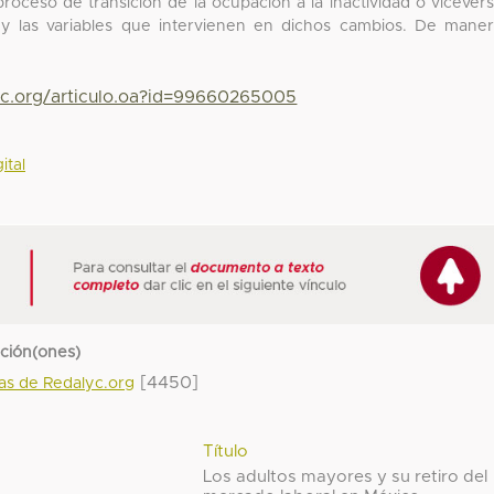
 proceso de transición de la ocupación a la inactividad o vicever
 y las variables que intervienen en dichos cambios. De mane
yc.org/articulo.oa?id=99660265005
ital
cción(ones)
[4450]
das de Redalyc.org
Título
Los adultos mayores y su retiro del