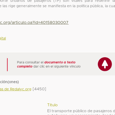
orte urbanos de pasajeros (TP) son vitales para redefinir l
 las rige generalmente se manifiesta en la política pública, la cua
yc.org/articulo.oa?id=40158030007
ital
cción(ones)
[4450]
das de Redalyc.org
Título
El transporte público de pasajeros 