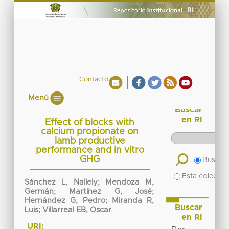
Contacto
Menú
Buscar
en RI
Effect of blocks with
calcium propionate on
lamb productive
performance and in vitro
GHG
Buscar 
Esta colecció
Sánchez L, Nallely; Mendoza M,
Germán; Martínez G, José;
Hernández G, Pedro; Miranda R,
Buscar
Luis; Villarreal EB, Oscar
en RI
URI: