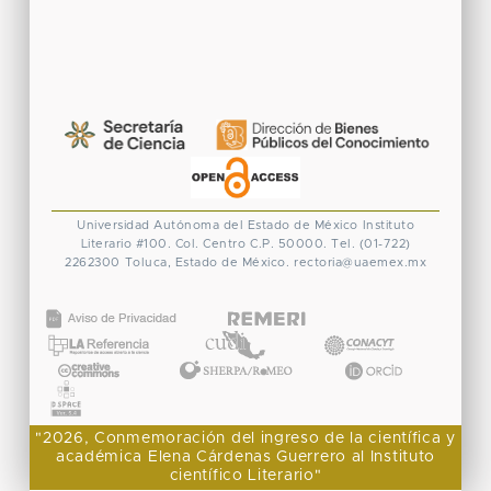
Universidad Autónoma del Estado de México
Instituto
Literario #100. Col. Centro
C.P. 50000. Tel. (01-722)
2262300
Toluca, Estado de México.
rectoria@uaemex.mx
CONACYT
"2026, Conmemoración del ingreso de la científica y
académica Elena Cárdenas Guerrero al Instituto
científico Literario"