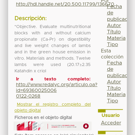
Por
http://hdl.handle.net/20.500.11799/136670
Fecha
de
Descripción:
publicación
Autor
"Objective. Evaluate multinutritional
Título
blocks with and without calcium
Materia
propionate (Ca-Pr) on digestibility
Tipo
and live weight changes of lambs
Esta
and in the green house emission in
colección
vitro. Materials and methods. Twelve
Fecha
lambs were used (20.17±2.35
de
Katahdin x criol
publicación
Ir a texto completo:
Autor
http://www.redalyc.org/articulo.oa?
Título
id=69360025006
Materia
0122-0268
Tipo
Mostrar el registro completo del
objeto digital
Usuario
Ficheros en el objeto digital
Acceder