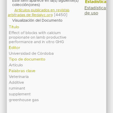
Este ítem aparece en la(s) siguiente(s)
Estadísticas
colección(ones)
Estadísticas
Artículos publicados en revistas
de uso
[4450]
arbitradas de Redalyc.org
Visualización del Documento
Título
Effect of blocks with calcium
propionate on lamb productive
performance and in vitro GHG
Editor
Universidad de Córdoba
Tipo de documento
Artículo
Palabras clave
Veterinaria
Additive
ruminant
supplement
greenhouse gas