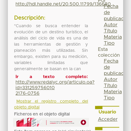
Por
http://hdl.handle.net/20.500.11799/136680
Fecha
de
Descripción:
publicación
Autor
"Cuando se busca entender la
Título
evolución de un destino turístico, el
Materia
análisis del ciclo de vida es una de
Tipo
las herramientas de gestión y
Esta
planeación más utilizadas. Sin
colección
embargo, existen para su medición,
Fecha
variables limitadas que
de
generalmente se basan en la can
publicación
Ir a texto completo:
Autor
http://www.redalyc.org/articulo.oa?
Título
id=331259756010
Materia
2176-0756
Tipo
Mostrar el registro completo del
objeto digital
Usuario
Ficheros en el objeto digital
Acceder