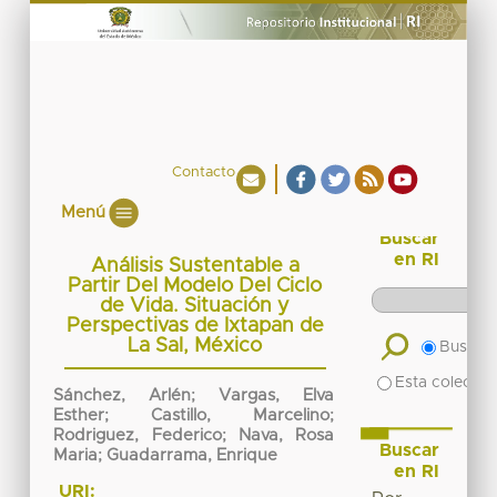
Contacto
Menú
Buscar
en RI
Análisis Sustentable a
Partir Del Modelo Del Ciclo
de Vida. Situación y
Perspectivas de Ixtapan de
La Sal, México
Buscar 
Esta colecció
Sánchez, Arlén; Vargas, Elva
Esther; Castillo, Marcelino;
Rodriguez, Federico; Nava, Rosa
Buscar
Maria; Guadarrama, Enrique
en RI
URI: