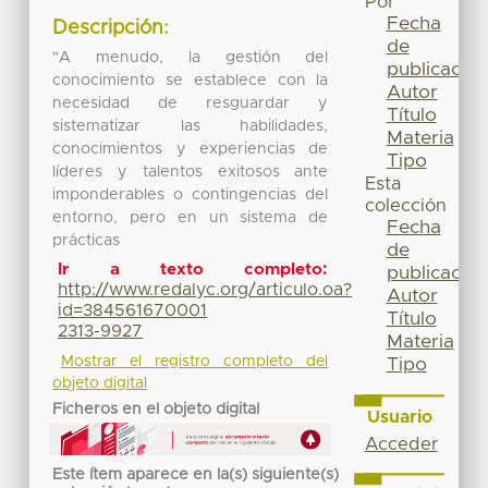
Por
Fecha
Descripción:
de
"A menudo, la gestión del
publicación
conocimiento se establece con la
Autor
necesidad de resguardar y
Título
sistematizar las habilidades,
Materia
conocimientos y experiencias de
Tipo
líderes y talentos exitosos ante
Esta
imponderables o contingencias del
colección
entorno, pero en un sistema de
Fecha
prácticas
de
Ir a texto completo:
publicación
http://www.redalyc.org/articulo.oa?
Autor
id=384561670001
Título
2313-9927
Materia
Mostrar el registro completo del
Tipo
objeto digital
Ficheros en el objeto digital
Usuario
Acceder
Este ítem aparece en la(s) siguiente(s)