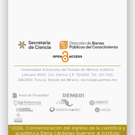
Universidad Autónoma del Estado de México
Instituto
Literario #100. Col. Centro
C.P. 50000. Tel. (01-722)
2262300
Toluca, Estado de México.
rectoria@uaemex.mx
CONACYT
"2026, Conmemoración del ingreso de la científica y
académica Elena Cárdenas Guerrero al Instituto