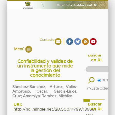
Contacto
Menú
Buscar
en RI
Confiabilidad y validez de
un instrumento que mide
la gestión del
conocimiento
Buscar 
Sánchez-Sánchez, Arturo; Valés-
Esta colecció
Ambrosio, Oscar; García-Lirios,
Cruz; Amemiya-Ramirez, Michiko
Buscar
URI:
en RI
http://hdl.handle.net/20.500.11799/136681